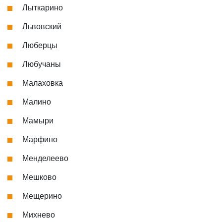
Лыткарино
Львовский
Люберцы
Любучаны
Малаховка
Малино
Мамыри
Марфино
Менделеево
Мешково
Мещерино
Михнево