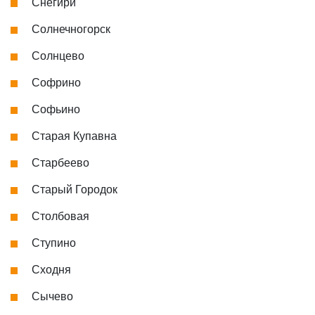
Снегири
Солнечногорск
Солнцево
Софрино
Софьино
Старая Купавна
Старбеево
Старый Городок
Столбовая
Ступино
Сходня
Сычево