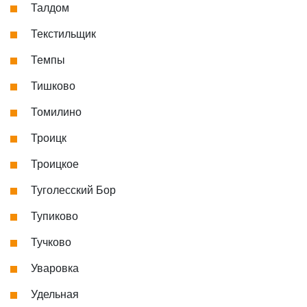
Талдом
Текстильщик
Темпы
Тишково
Томилино
Троицк
Троицкое
Туголесский Бор
Тупиково
Тучково
Уваровка
Удельная