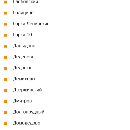
Глебовский
Голицино
Горки Ленинские
Горки-10
Давыдово
Деденево
Дедовск
Демихово
Дзержинский
Дмитров
Долгопрудный
Домодедово