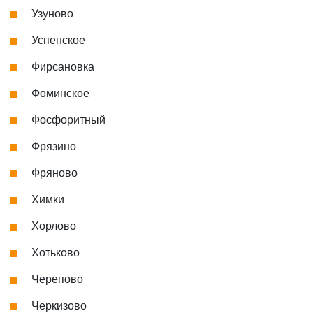
Узуново
Успенское
Фирсановка
Фоминское
Фосфоритный
Фрязино
Фряново
Химки
Хорлово
Хотьково
Черепово
Черкизово