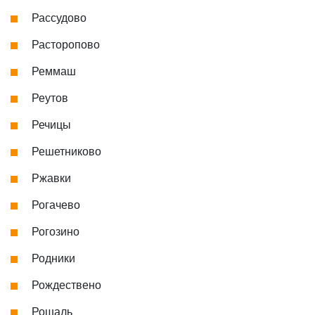
Рассудово
Расторопово
Реммаш
Реутов
Речицы
Решетниково
Ржавки
Рогачево
Рогозино
Родники
Рождествено
Рошаль