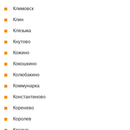
Климовск
Клин
Клязьма
Кнутово
Кожино
Кокошкино
Колюбакино
Коммунарка
Константиново
Коренево
Королев
Косино